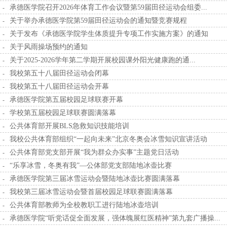
承德医学院召开2026年体育工作会议暨第59届田径运动会组委...
-
关于举办承德医学院第59届田径运动会的通知暨竞赛规程
-
关于发布《承德医学院学生体质提升专项工作实施方案》的通知
-
关于风雨操场预约的通知
-
关于2025-2026学年第二学期开展校园课外阳光健康跑的通...
-
我校第五十八届田径运动会闭幕
-
我校第五十八届田径运动会开幕
-
承德医学院第五届校园足球联赛开幕
-
学校第五届校园足球联赛圆满落幕
-
公共体育部开展BLS急救知识技能培训
-
我校公共体育部组织“一起向未来”北京冬奥会冰雪知识宣讲活动
-
公共体育部党支部开展“我为群众办实事”主题党日活动
-
“乐享冰雪，冬奥有我”—公体部党支部陆地冰壶比赛
-
承德医学院第三届冰雪运动会暨陆地冰壶比赛圆满落幕
-
我校第三届冰雪运动会暨首届校园足球联赛圆满落幕
-
公共体育部教师为全校教职工进行陆地冰壶培训
-
承德医学院“听党话促全面发展，强体魄展红医精神”第九套广播操...
-