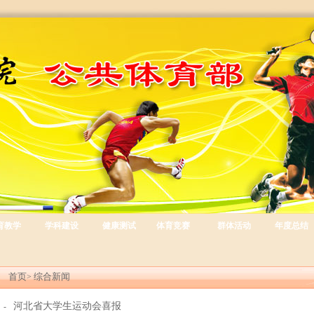
育教学
学科建设
健康测试
体育竞赛
群体活动
年度总结
首页
综合新闻
>
河北省大学生运动会喜报
-