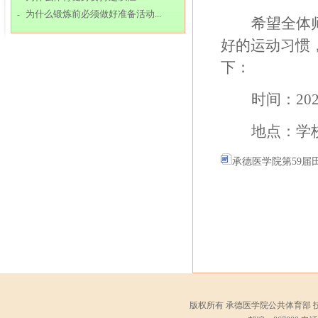
为什么锻炼前必须做好准备活动...
-
希望全体
好的运动习惯
下：
时间：
20
地点：学
承德医学院第59届田
版权所有 承德医学院公共体育部