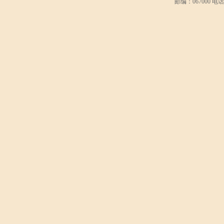
邮编：067000 电话：0